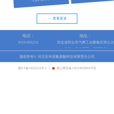
HYDROCHLORIDE)
查看更多
ꁹ
电话：
地址：
0319-8262111
河北省邢台市汽摩工业聚集区挥公大
道北、奥迪路西、皇冠路东
版权所有©
河北安米诺氨基酸科技有限责任公司
冀ICP备16026254号-2
冀公网安备13053402000476号