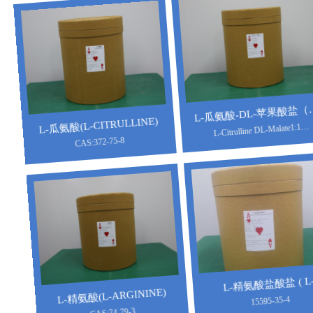
CAS:643-12-9
https://baike.baidu.com/item/D-手性肌
醇/1548140?fr=aladdin
L-瓜氨酸(L-CITRULLINE)
L-瓜氨酸-DL-苹果酸盐（L-
CAS:372-75-8
L-Citrulline DL-Malate1:1
Citrulline DL-Malate)
L-Citrulline DL-Malate2:1
L-精氨酸(L-ARGININE)
L-精氨酸盐酸盐 ( L-
CAS:74-79-3
15595-35-4
ARGININE