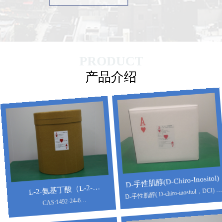
PRODUCT
产品介绍
L-2-氨基丁酸（L-2-
D-手性肌醇(D-Chiro-Inositol)
CAS:1492-24-6
D-手性肌醇( D-chiro-inositol，DCI) 是
AMINOBUTYRIC ACID）
SABA
肌醇九种异构体中具有旋光性的一
种。